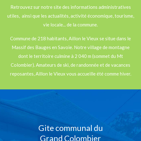
Retrouvez sur notre site des informations administratives
utiles, ainsi que les actualités, activité économique, tourisme,
vie locale... de la commune.
Commune de 218 habitants, Aillon le Vieux se situe dans le
Massif des Bauges en Savoie. Notre village de montagne
dont le territoire culmine à 2 040 m (sommet du Mt
Colombier). Amateurs de ski, de randonnée et de vacances
reposantes, Aillon le Vieux vous accueille été comme hiver.
Gite communal du
Grand Colombier