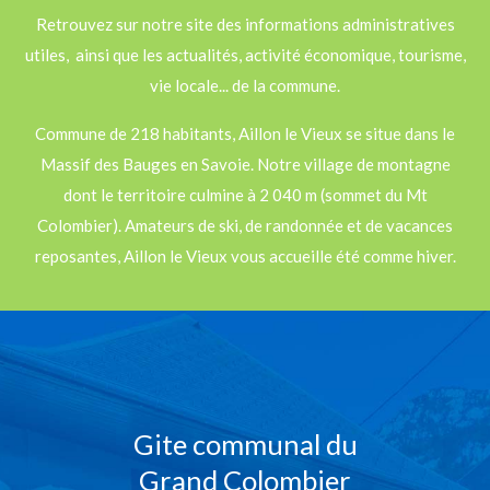
Retrouvez sur notre site des informations administratives
utiles, ainsi que les actualités, activité économique, tourisme,
vie locale... de la commune.
Commune de 218 habitants, Aillon le Vieux se situe dans le
Massif des Bauges en Savoie. Notre village de montagne
dont le territoire culmine à 2 040 m (sommet du Mt
Colombier). Amateurs de ski, de randonnée et de vacances
reposantes, Aillon le Vieux vous accueille été comme hiver.
Gite communal du
Grand Colombier