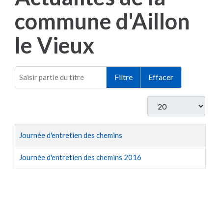
commune d'Aillon
le Vieux
Saisir partie du titre
Filtre
Effacer
Afficher #
Titre
Journée d'entretien des chemins
Journée d'entretien des chemins 2016