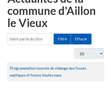
commune d'Aillon
le Vieux
Saisir partie du titre
Filtre
Effacer
Afficher #
Titre
Programmation tournée de vidange des fosses
septiques et fosses toutes eaux