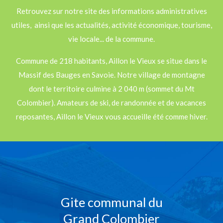
Retrouvez sur notre site des informations administratives
utiles, ainsi que les actualités, activité économique, tourisme,
vie locale... de la commune.
Commune de 218 habitants, Aillon le Vieux se situe dans le
Massif des Bauges en Savoie. Notre village de montagne
dont le territoire culmine à 2 040 m (sommet du Mt
Colombier). Amateurs de ski, de randonnée et de vacances
reposantes, Aillon le Vieux vous accueille été comme hiver.
Gite communal du
Grand Colombier