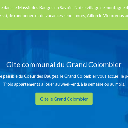
ue dans le Massif des Bauges en Savoie. Notre village de montagne d
ski, de randonnée et de vacances reposantes, Aillon le Vieux vous a
Gite communal du Grand Colombier
ge paisible du Coeur des Bauges, le Grand Colombier vous accueille p
Trois appartements à louer au week-end, à la semaine ou au mois.
Gite le Grand Colombier