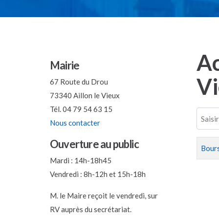
Ac
Mairie
V
67 Route du Drou
73340 Aillon le Vieux
Tél. 04 79 54 63 15
Saisir 
Nous contacter
Ouverture au public
Titre
Bours
Mardi : 14h-18h45
Vendredi : 8h-12h et 15h-18h
M. le Maire reçoit le vendredi, sur
RV auprès du secrétariat.