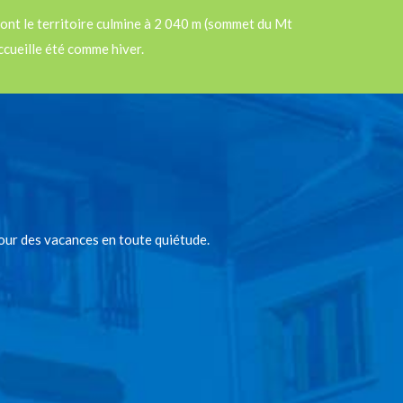
ont le territoire culmine à 2 040 m (sommet du Mt
ccueille été comme hiver.
our des vacances en toute quiétude.