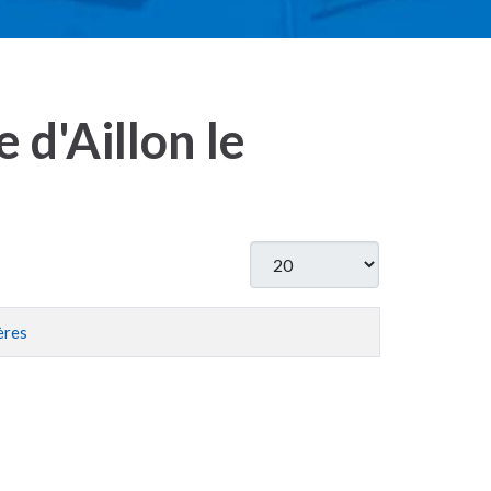
 d'Aillon le
Afficher #
ères