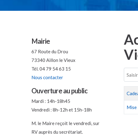
Ac
Mairie
V
67 Route du Drou
73340 Aillon le Vieux
Tél. 04 79 54 63 15
Saisir 
Nous contacter
Ouverture au public
Titre
Cadea
Mardi : 14h-18h45
Mise 
Vendredi : 8h-12h et 15h-18h
M. le Maire reçoit le vendredi, sur
RV auprès du secrétariat.