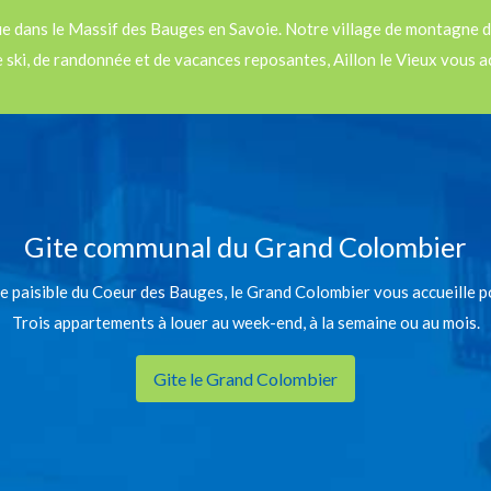
ue dans le Massif des Bauges en Savoie. Notre village de montagne d
ski, de randonnée et de vacances reposantes, Aillon le Vieux vous a
Gite communal du Grand Colombier
ge paisible du Coeur des Bauges, le Grand Colombier vous accueille p
Trois appartements à louer au week-end, à la semaine ou au mois.
Gite le Grand Colombier