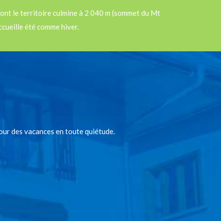
ont le territoire culmine à 2 040 m (sommet du Mt
ccueille été comme hiver.
our des vacances en toute quiétude.